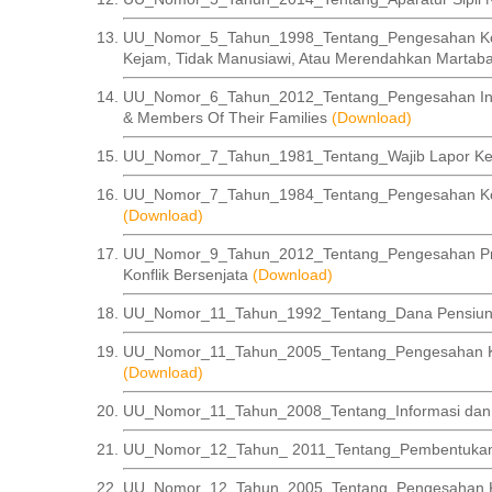
UU_Nomor_5_Tahun_1998_Tentang_Pengesahan Kon
Kejam, Tidak Manusiawi, Atau Merendahkan Martab
UU_Nomor_6_Tahun_2012_Tentang_Pengesahan Interna
& Members Of Their Families
(Download)
UU_Nomor_7_Tahun_1981_Tentang_Wajib Lapor Ket
UU_Nomor_7_Tahun_1984_Tentang_Pengesahan Konv
(Download)
UU_Nomor_9_Tahun_2012_Tentang_Pengesahan Proto
Konflik Bersenjata
(Download)
UU_Nomor_11_Tahun_1992_Tentang_Dana Pensiu
UU_Nomor_11_Tahun_2005_Tentang_Pengesahan Kove
(Download)
UU_Nomor_11_Tahun_2008_Tentang_Informasi dan T
UU_Nomor_12_Tahun_ 2011_Tentang_Pembentukan
UU_Nomor_12_Tahun_2005_Tentang_Pengesahan Konve