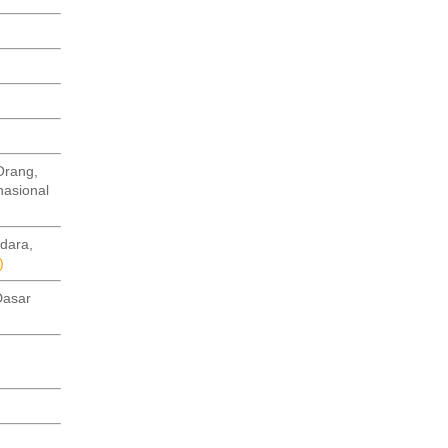
Orang,
asional
dara,
)
Dasar