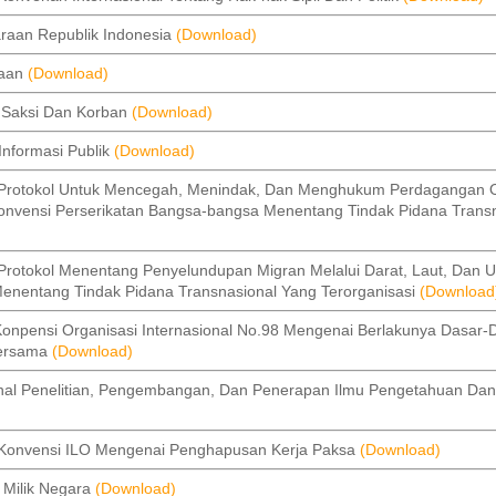
an Republik Indonesia
(Download)
jaan
(Download)
Saksi Dan Korban
(Download)
formasi Publik
(Download)
otokol Untuk Mencegah, Menindak, Dan Menghukum Perdagangan 
nvensi Perserikatan Bangsa-bangsa Menentang Tindak Pidana Transn
okol Menentang Penyelundupan Migran Melalui Darat, Laut, Dan U
enentang Tindak Pidana Transnasional Yang Terorganisasi
(Download
pensi Organisasi Internasional No.98 Mengenai Berlakunya Dasar-
Bersama
(Download)
l Penelitian, Pengembangan, Dan Penerapan Ilmu Pengetahuan Dan
nvensi ILO Mengenai Penghapusan Kerja Paksa
(Download)
Milik Negara
(Download)