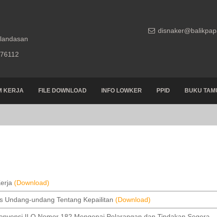
disnaker@balikpap
Klandasan
 76112
 KERJA
FILE DOWNLOAD
INFO LOWKER
PPID
BUKU TAM
erja
(Download)
Undang-undang Tentang Kepailitan
(Download)
ensi ILO Nomor 182 Mengenai Pelarangan dan Tindakan Segera