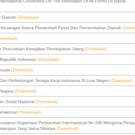
ational Convention On The Elimination Of All Forms Of Racial
n Daerah
(Download)
euangan Antara Pemerintah Pusat Dan Pemerintahan Daerah
(Down
ownload)
n Penundaan Kewajiban Pembayaran Utang
(Download)
publik Indonesia
(Download)
nusia
(Download)
 Perlindungan Tenaga Kerja Indonesia Di Luar Negeri
(Download)
 Negara
(Download)
 Sosial Nasional
(Download)
ehakiman
(Download)
pensi Organisasi Perburuhan Internasional No.100 Mengenai Peng
Pekerjaan Yang Sama Nilainya
(Download)