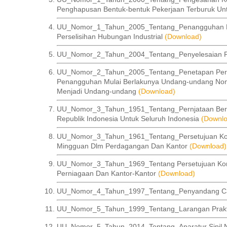
Penghapusan Bentuk-bentuk Pekerjaan Terburuk Un
UU_Nomor_1_Tahun_2005_Tentang_Penangguhan Mul
Perselisihan Hubungan Industrial
(Download)
UU_Nomor_2_Tahun_2004_Tentang_Penyelesaian Per
UU_Nomor_2_Tahun_2005_Tentang_Penetapan Perat
Penangguhan Mulai Berlakunya Undang-undang Nomor
Menjadi Undang-undang
(Download)
UU_Nomor_3_Tahun_1951_Tentang_Pernjataan Berl
Republik Indonesia Untuk Seluruh Indonesia
(Downl
UU_Nomor_3_Tahun_1961_Tentang_Persetujuan Konpe
Mingguan Dlm Perdagangan Dan Kantor
(Download)
UU_Nomor_3_Tahun_1969_Tentang Persetujuan Konv
Perniagaan Dan Kantor-Kantor
(Download)
UU_Nomor_4_Tahun_1997_Tentang_Penyandang C
UU_Nomor_5_Tahun_1999_Tentang_Larangan Prakte
UU_Nomor_5_Tahun_2014_Tentang_Aparatur Sipil