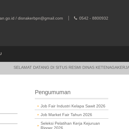
an.go.id / disnakerbpn@gmail.com
0542 - 8800932
U
SELAMAT DATANG DI SITUS RESMI DINAS KETENAGAKERJAAN KO
Pengumuman
Job Fair Industri Kelapa Sawit 2026
Job Market Fair Tahun 2026
Seleksi Pelatihan Kerja Kejuruan
Rigger 2026