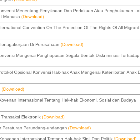
vensi Menentang Penyiksaan Dan Perlakuan Atau Penghukuman La
at Manusia
(Download)
tional Convention On The Protection Of The Rights Of All Migrant
enagakerjaan Di Perusahaan
(Download)
ensi Mengenai Penghapusan Segala Bentuk Diskriminasi Terhadap
kol Opsional Konvensi Hak-hak Anak Mengenai Keterlibatan Anak 
n
(Download)
nan Internasional Tentang Hak-hak Ekonomi, Sosial dan Budaya
ransaksi Elektronik
(Download)
 Peraturan Perundang-undangan
(Download)
nan Internasional Tentang Hak-hak Sipil Dan Politik
(Download)