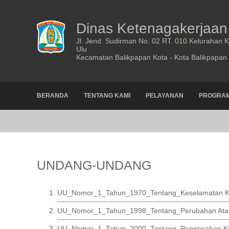
Dinas Ketenagakerjaan
Jl. Jend. Sudirman No. 02 RT. 010 Kelurahan 
Ulu
Kecamatan Balikpapan Kota - Kota Balikpapan
BERANDA
TENTANG KAMI
PELAYANAN
PROGRAM
UNDANG-UNDANG
UU_Nomor_1_Tahun_1970_Tentang_Keselamatan K
UU_Nomor_1_Tahun_1998_Tentang_Perubahan Atas 
UU_Nomor_1_Tahun_2000_Tentang_Pengesahan Konv