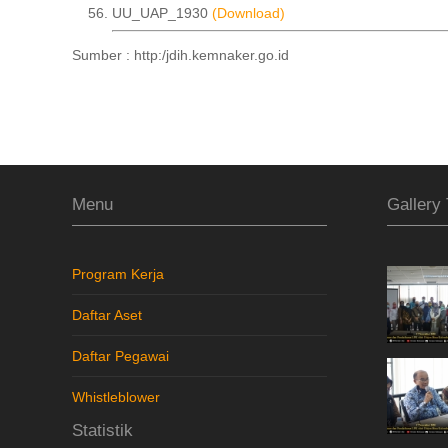
UU_UAP_1930
(Download)
Sumber : http:/jdih.kemnaker.go.id
Menu
Gallery 
Program Kerja
Daftar Aset
Daftar Pegawai
Whistleblower
Statistik