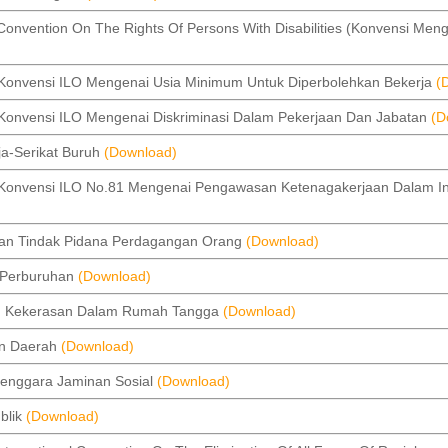
ntion On The Rights Of Persons With Disabilities (Konvensi Meng
vensi ILO Mengenai Usia Minimum Untuk Diperbolehkan Bekerja
(
vensi ILO Mengenai Diskriminasi Dalam Pekerjaan Dan Jabatan
(D
a-Serikat Buruh
(Download)
vensi ILO No.81 Mengenai Pengawasan Ketenagakerjaan Dalam In
n Tindak Pidana Perdagangan Orang
(Download)
Perburuhan
(Download)
 Kekerasan Dalam Rumah Tangga
(Download)
n Daerah
(Download)
nggara Jaminan Sosial
(Download)
blik
(Download)