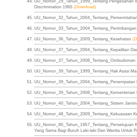
UU_Nomor_29_Tahun_1999_Tentang Pengesahan Intern
Discrimination 1965
(Download)
UU_Nomor_32_Tahun_2004_Tentang_Pemerintaha
UU_Nomor_33_Tahun_2004_Tentang_Perimbangan K
UU_Nomor_36_Tahun_2009_Tentang_Kesehatan
(D
UU_Nomor_37_Tahun_2004_Tentang_Kepailitan Da
UU_Nomor_37_Tahun_2008_Tentang_Ombudsman Re
UU_Nomor_39_Tahun_1999_Tentang_Hak Asasi Ma
UU_Nomor_39_Tahun_2004_Tentang_Penempatan Dan
UU_Nomor_39_Tahun_2008_Tentang_Kementerian
UU_Nomor_40_Tahun_2004_Tentang_Sistem Jaminan
UU_Nomor_48_Tahun_2009_Tentang_Kekuasaan K
UU_Nomor_80_Tahun_1957_Tentang_Persetujuan Kon
Yang Sama Bagi Buruh Laki-laki Dan Wanita Untuk 