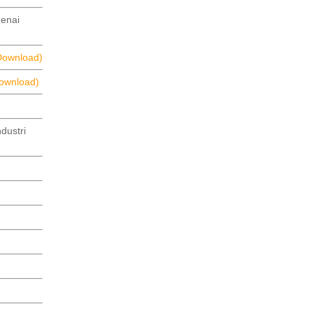
enai
Download)
ownload)
dustri