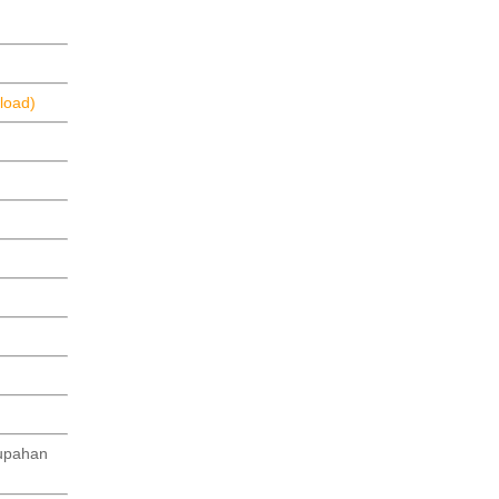
load)
upahan